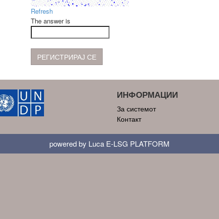
Refresh
The answer is
ИНФОРМАЦИИ
За системот
Контакт
powered by Luca E-LSG PLATFORM